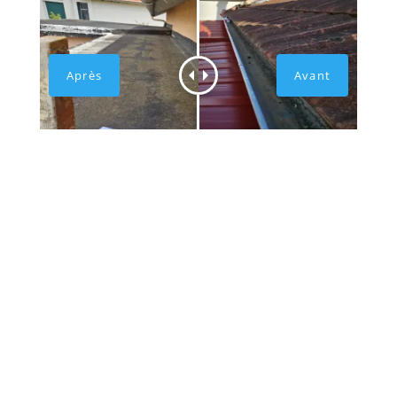
✅Pourquoi choisir
HMLS 65 pour la pose de
bac acier ?
Faites confiance à un artisan couvreur