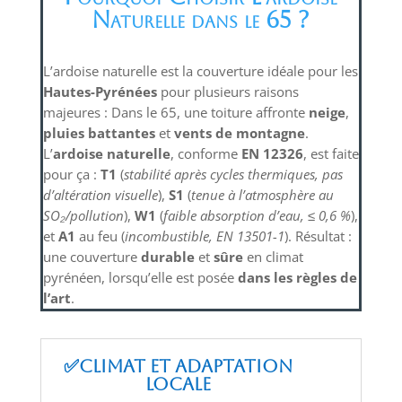
Naturelle dans le 65 ?
L’ardoise naturelle est la couverture idéale pour les
Hautes-Pyrénées
pour plusieurs raisons
majeures : Dans le 65, une toiture affronte
neige
,
pluies battantes
et
vents de montagne
.
L’
ardoise naturelle
, conforme
EN 12326
, est faite
pour ça :
T1
(
stabilité après cycles thermiques, pas
d’altération visuelle
),
S1
(
tenue à l’atmosphère au
SO₂/pollution
),
W1
(
faible absorption d’eau, ≤ 0,6 %
),
et
A1
au feu (
incombustible, EN 13501-1
). Résultat :
une couverture
durable
et
sûre
en climat
pyrénéen, lorsqu’elle est posée
dans les règles de
l’art
.
✅Climat et adaptation
locale