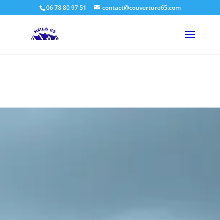
06 78 80 97 51
contact@couverture65.com
Couvreur Hautes-Pyrénées |
HMLS 65
Couvreur