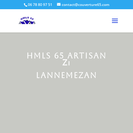
06 78 80 97 51
contact@couverture65.com
HMLS 65 Artisan
Entr
Lannemezan